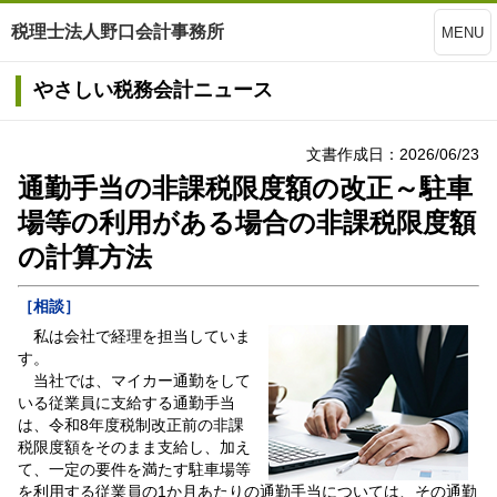
税理士法人野口会計事務所
MENU
やさしい税務会計ニュース
文書作成日：2026/06/23
通勤手当の非課税限度額の改正～駐車
場等の利用がある場合の非課税限度額
の計算方法
［相談］
私は会社で経理を担当していま
す。
当社では、マイカー通勤をして
いる従業員に支給する通勤手当
は、令和8年度税制改正前の非課
税限度額をそのまま支給し、加え
て、一定の要件を満たす駐車場等
を利用する従業員の1か月あたりの通勤手当については、その通勤