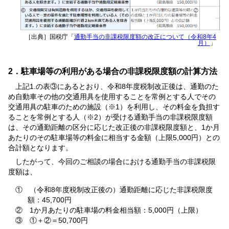
［出典］国税庁「
通勤手当の非課税限度額の改正について（令和8年4
月）
」
2．駐車場等の利用がある場合の非課税限度額の計算方法
上記1.の表③にあるとおり、令和8年度税制改正後は、通勤のた
め自動車その他の交通用具を使用することを常例とする人でその
交通用具の駐車のための施設（※1）を利用し、その料金を負担す
ることを常例とする人（※2）が受ける通勤手当の非課税限度額
は、その通勤距離の区分に応じた改正後の非課税限度額と、1か月
あたりのその駐車場等の料金に相当する金額（上限5,000円）との
合計額となります。
したがって、今回のご相談の場合における通勤手当の非課税限
度額は、
① （令和8年度税制改正後の）通勤距離に応じた非課税限度
額：45,700円
② 1か月あたりの駐車場の料金相当額：5,000円（上限）
③ ①＋②＝50,700円