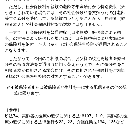
ただし、社会保険料が親族の老齢等年金給付から特別徴収（天
引き）されている場合には、その社会保険料を支払ったのは老齢
等年金給付を受給している親族自身となることから、居住者（納
税者本人）の社会保険料控除の対象にはなりません。
一方で、社会保険料を普通徴収（口座振替、納付書による徴
収）の方法により納付した場合には、口座振替等により実際にそ
の保険料を納付した人（※4）に社会保険料控除が適用されること
となります。
したがって、今回のご相談の場合、お父様の後期高齢者医療保
険料の徴収方法を普通徴収に切り替えたうえで、その保険料をご
相談者様が負担される場合には、その負担された保険料をご相談
者様の社会保険料控除の対象とすることができます。
※4 被保険者または被保険者と生計を一にする配偶者その他の親
族に限ります。
［参考］
所法74、高齢者の医療の確保に関する法律107、110、高齢者の医
療の確保に関する法律施行令22、23、介護保険法134、135など