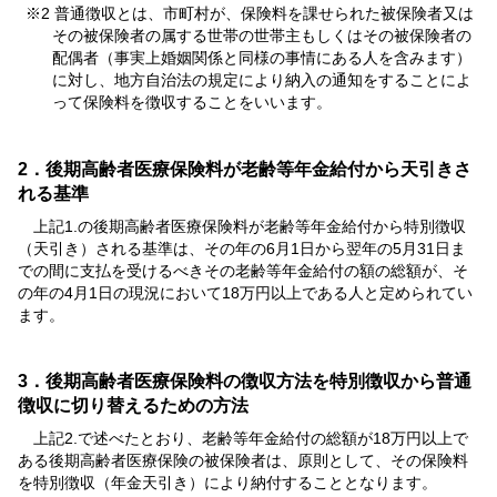
※2 普通徴収とは、市町村が、保険料を課せられた被保険者又は
その被保険者の属する世帯の世帯主もしくはその被保険者の
配偶者（事実上婚姻関係と同様の事情にある人を含みます）
に対し、地方自治法の規定により納入の通知をすることによ
って保険料を徴収することをいいます。
2．後期高齢者医療保険料が老齢等年金給付から天引きさ
れる基準
上記1.の後期高齢者医療保険料が老齢等年金給付から特別徴収
（天引き）される基準は、その年の6月1日から翌年の5月31日ま
での間に支払を受けるべきその老齢等年金給付の額の総額が、そ
の年の4月1日の現況において18万円以上である人と定められてい
ます。
3．後期高齢者医療保険料の徴収方法を特別徴収から普通
徴収に切り替えるための方法
上記2.で述べたとおり、老齢等年金給付の総額が18万円以上で
ある後期高齢者医療保険の被保険者は、原則として、その保険料
を特別徴収（年金天引き）により納付することとなります。