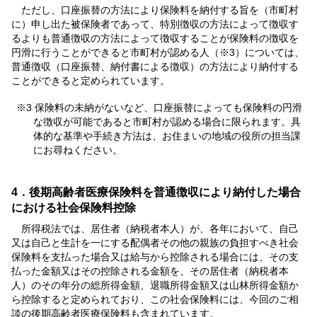
ただし、口座振替の方法により保険料を納付する旨を（市町村
に）申し出た被保険者であって、特別徴収の方法によって徴収す
るよりも普通徴収の方法によって徴収することが保険料の徴収を
円滑に行うことができると市町村が認める人（※3）については、
普通徴収（口座振替、納付書による徴収）の方法により納付する
ことができると定められています。
※3 保険料の未納がないなど、口座振替によっても保険料の円滑
な徴収が可能であると市町村が認める場合に限られます。具
体的な基準や手続き方法は、お住まいの地域の役所の担当課
にお尋ねください。
4．後期高齢者医療保険料を普通徴収により納付した場合
における社会保険料控除
所得税法では、居住者（納税者本人）が、各年において、自己
又は自己と生計を一にする配偶者その他の親族の負担すべき社会
保険料を支払った場合又は給与から控除される場合には、その支
払った金額又はその控除される金額を、その居住者（納税者本
人）のその年分の総所得金額、退職所得金額又は山林所得金額か
ら控除すると定められており、この社会保険料には、今回のご相
談の後期高齢者医療保険料も含まれています。