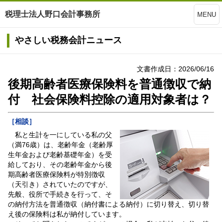
税理士法人野口会計事務所
MENU
やさしい税務会計ニュース
文書作成日：2026/06/16
後期高齢者医療保険料を普通徴収で納
付 社会保険料控除の適用対象者は？
［相談］
私と生計を一にしている私の父
（満76歳）は、老齢年金（老齢厚
生年金および老齢基礎年金）を受
給しており、その老齢年金から後
期高齢者医療保険料が特別徴収
（天引き）されていたのですが、
先般、役所で手続きを行って、そ
の納付方法を普通徴収（納付書による納付）に切り替え、切り替
え後の保険料は私が納付しています。