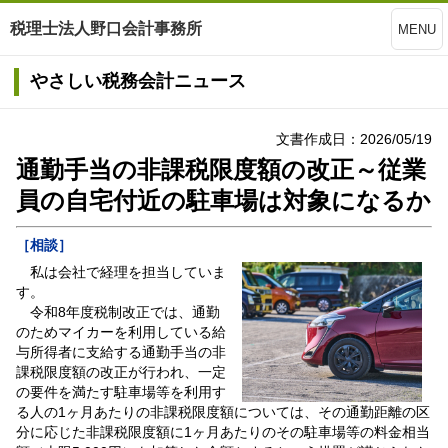
税理士法人野口会計事務所
MENU
やさしい税務会計ニュース
文書作成日：2026/05/19
通勤手当の非課税限度額の改正～従業
員の自宅付近の駐車場は対象になるか
［相談］
私は会社で経理を担当していま
す。
令和8年度税制改正では、通勤
のためマイカーを利用している給
与所得者に支給する通勤手当の非
課税限度額の改正が行われ、一定
の要件を満たす駐車場等を利用す
る人の1ヶ月あたりの非課税限度額については、その通勤距離の区
分に応じた非課税限度額に1ヶ月あたりのその駐車場等の料金相当