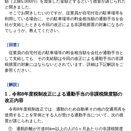
額（上限5,000円）を加算した金額とするという措置が講じられた
と聞きました。
そこでお聞きしたいのですが、従業員が自宅付近の駐車場等を
利用している場合に、その駐車場等の料金相当額の通勤手当を会
社が支給したときも今回の改正による非課税措置の対象になるの
でしょうか。教えてください。
［回答］
従業員の自宅付近の駐車場等の料金相当額を会社が通勤手当と
して支給しても、その支給額は今回の改正による通勤手当の非課
税措置の対象にはならないとされています。詳細は下記解説をご
参照ください。
［解説］
1．令和8年度税制改正による通勤手当の非課税限度額の
改正内容
令和8年度税制改正では、通勤のため自動車その他の交通用具を
使用することを常例とする人が受ける通勤手当について、次の措
置が講じられました。
① 通勤距離が片道65km以上の人の1ヶ月あたりの非課税限度