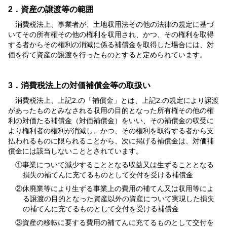
2．資産の譲渡等の範囲
消費税法上、事業者が、土地収用法その他の法律の規定に基づ
いてその所有権その他の権利を収用され、かつ、その権利を取得
する者からその権利の消滅に係る補償金を取得した場合には、対
価を得て資産の譲渡を行ったものとすると定められています。
3．消費税法上の対価補償金等の取扱い
消費税法上、上記2.の「補償金」とは、上記2.の規定により譲渡
があったものとみなされる収用の目的となった所有権その他の権
利の対価たる補償金（対価補償金）をいい、その補償金の収受に
より権利者の権利が消滅し、かつ、その権利を取得する者から支
払われるものに限られることから、次に掲げる補償金は、対価補
償金には該当しないこととされています。
①事業について減少することとなる収益又は生ずることとなる
損失の補てんに充てるものとして交付を受ける補償金
②休廃業等により生ずる事業上の費用の補てん又は収用等によ
る譲渡の目的となった資産以外の資産について実現した損失
の補てんに充てるものとして交付を受ける補償金
③資産の移転に要する費用の補てんに充てるものとして交付を