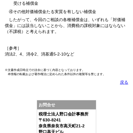
受ける補償金
④その他対価補償金たる実質を有しない補償金
したがって、今回のご相談の各種補償金は、いずれも「対価補
償金」には該当しないことから、消費税の課税対象にはならない
（不課税）と考えられます。
［参考］
消法2、4、消令2、消基通5-2-10など
※文書作成日時点での法令に基づく内容となっております。
本情報の転載および著作権法に定められた条件以外の複製等を禁じます。
戻る
お問合せ
税理士法人野口会計事務所
〒630-8241
奈良県奈良市高天町21-2
野口高天ビル