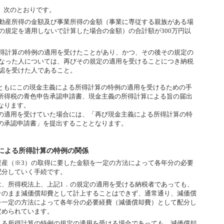
は、次のとおりです。
動産所得の金額及び事業所得の金額（事業に専従する親族がある場
の規定を適用しないで計算した場合の金額）の合計額が300万円以
得計算の特例の適用を受けたことがあり、かつ、その後その規定の
なった人については、再びその規定の適用を受けることにつき納税
認を受けた人であること。
とともにこの現金主義による所得計算の特例の適用を受けるための手
所得税の青色申告承認申請書、現金主義の所得計算による旨の届出
なります。
の適用を受けていた場合には、「再び現金主義による所得計算の特
の承認申請書」を提出することとなります。
による所得計算の特例の関係
産（※3）の取得に要した金額を一定の方法によって各年分の必要
配分していく手続です。
、所得税法上、上記1．の規定の適用を受ける納税者であっても、
そのまま減価償却費として計上することはできず、通常通り、減価償
を一定の方法によって各年分の必要経費（減価償却費）として配分し
定められています。
る所得計算の特例の規定の適用を受ける場合であっても、減価償却