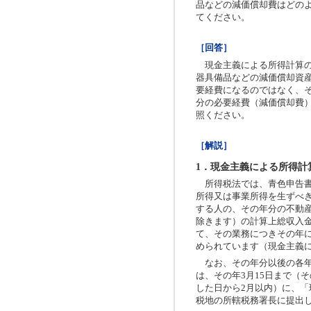
品などの減価償却費はどの
てください。
［回答］
現金主義による所得計算の
器具備品などの減価償却資
要経費になるのではなく、
分の必要経費（減価償却費
照ください。
［解説］
1．現金主義による所得計
所得税法では、青色申告書
所得又は事業所得を生ずべ
する人の、その年分の不動
除きます）の計算上総収入
て、その業務につきその年
められています（現金主義
なお、その年分以後の各年
は、その年3月15日まで（
した日から2月以内）に、「
税地の所轄税務署長に提出