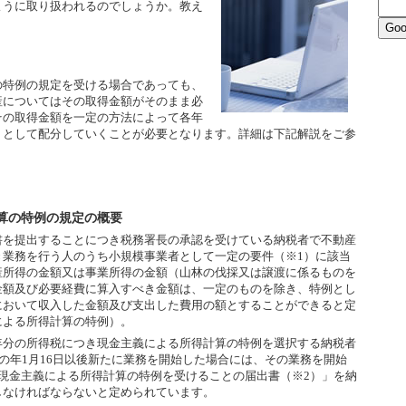
ように取り扱われるのでしょうか。教え
特例の規定を受ける場合であっても、
産についてはその取得金額がそのまま必
その取得金額を一定の方法によって各年
）として配分していくことが必要となります。詳細は下記解説をご参
算の特例の規定の概要
を提出することにつき税務署長の承認を受けている納税者で不動産
き業務を行う人のうち小規模事業者として一定の要件（※1）に該当
産所得の金額又は事業所得の金額（山林の伐採又は譲渡に係るものを
金額及び必要経費に算入すべき金額は、一定のものを除き、特例とし
において収入した金額及び支出した費用の額とすることができると定
による所得計算の特例）。
分の所得税につき現金主義による所得計算の特例を選択する納税者
その年1月16日以後新たに業務を開始した場合には、その業務を開始
現金主義による所得計算の特例を受けることの届出書（※2）」を納
しなければならないと定められています。