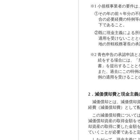
※1 小規模事業者の要件
①その年の前々年分の不
合の必要経費の特例等
下であること。
②既に現金主義による所
適用を受けないことと
地の所轄税務署長の承
※2 青色申告の承認申請
続をする場合には、「
書」を提出することと
また、過去にこの特例
例の適用を受けること
2．減価償却費と現金主義
減価償却とは、減価償却資
経費（減価償却費）として
この減価償却費については
減価償却資産の取得金額を
却資産の取得に要した金額
ていくことが必要であると
したがって、現金主義によ