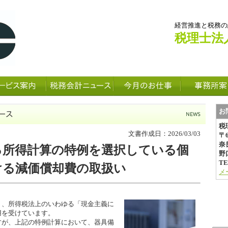
経営推進と税務の
税理士法
お
税
文書作成日：2026/03/03
〒6
奈
る所得計算の特例を選択している個
野
TE
ける減価償却費の取扱い
メ
、所得税法上のいわゆる「現金主義に
用を受けています。
が、上記の特例計算において、器具備