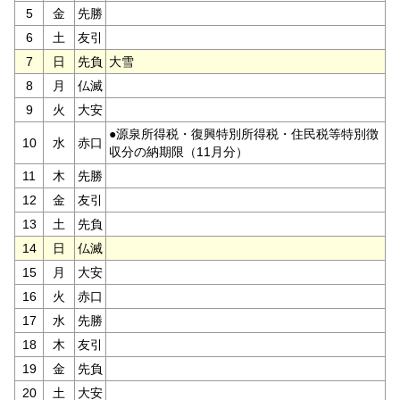
5
金
先勝
6
土
友引
7
日
先負
大雪
8
月
仏滅
9
火
大安
●源泉所得税・復興特別所得税・住民税等特別徴
10
水
赤口
収分の納期限（11月分）
11
木
先勝
12
金
友引
13
土
先負
14
日
仏滅
15
月
大安
16
火
赤口
17
水
先勝
18
木
友引
19
金
先負
20
土
大安