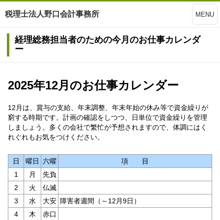
税理士法人野口会計事務所
MENU
経理総務担当者のための今月のお仕事カレンダ
ー
2025年12月のお仕事カレンダー
12月は、賞与の支給、年末調整、年末年始の休み等で資金繰りが
窮する時期です。計画の確認をしつつ、日単位で資金繰りを管理
しましょう。多くの会社で繁忙が予想されますので、体調にはく
れぐれもお気をつけください。
日
曜日
六曜
項 目
1
月
先負
2
火
仏滅
3
水
大安
障害者週間（～12月9日）
4
木
赤口