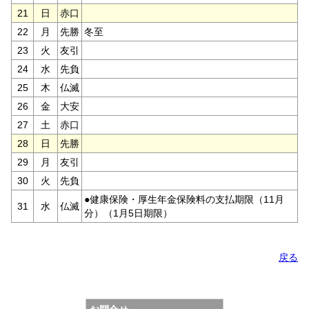
21
日
赤口
22
月
先勝
冬至
23
火
友引
24
水
先負
25
木
仏滅
26
金
大安
27
土
赤口
28
日
先勝
29
月
友引
30
火
先負
●健康保険・厚生年金保険料の支払期限（11月
31
水
仏滅
分）（1月5日期限）
戻る