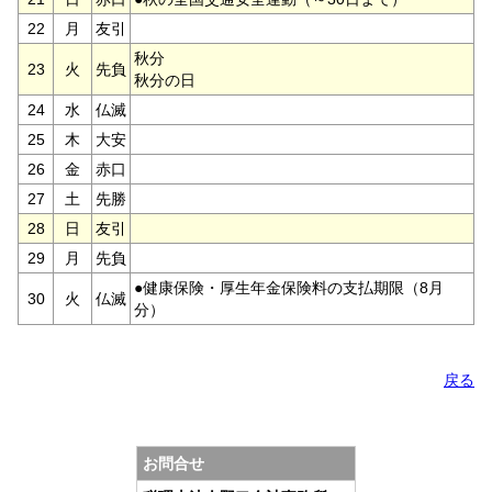
22
月
友引
秋分
23
火
先負
秋分の日
24
水
仏滅
25
木
大安
26
金
赤口
27
土
先勝
28
日
友引
29
月
先負
●健康保険・厚生年金保険料の支払期限（8月
30
火
仏滅
分）
戻る
お問合せ