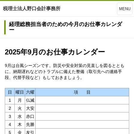
税理士法人野口会計事務所
MENU
経理総務担当者のための今月のお仕事カレンダ
ー
2025年9月のお仕事カレンダー
9月は台風シーズンです。防災や安全対策の見直しを図るととも
に、納期遅れなどのトラブルに備えた整備（取引先への連絡手
段、代替手段など）もしておきましょう。
日
曜日
六曜
項 目
1
月
仏滅
2
火
大安
3
水
赤口
4
木
先勝
5
金
友引