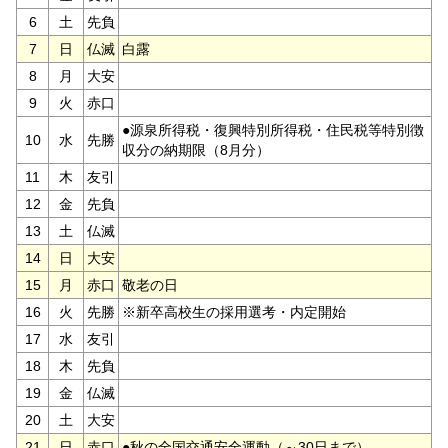
6
土
先負
7
日
仏滅
白露
8
月
大安
9
火
赤口
●源泉所得税・復興特別所得税・住民税等特別徴
10
水
先勝
収分の納期限（8月分）
11
木
友引
12
金
先負
13
土
仏滅
14
日
大安
15
月
赤口
敬老の日
16
火
先勝
※新卒高校生の採用選考・内定開始
17
水
友引
18
木
先負
19
金
仏滅
20
土
大安
21
日
赤口
●秋の全国交通安全運動（～30日まで）